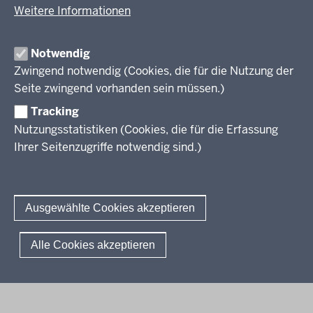
Weitere Informationen
1.Erwartete Ergebnisse und Wirkungen
Über den Referenzrahmen Schulqualität NRW
2.Lehren und Lernen
Notwendig
3.Schulkultur
Zwingend notwendig (Cookies, die für die Nutzung der
Transferformate
4.Professionalisierung
Seite zwingend vorhanden sein müssen.)
5.Führung und Management
Tracking
Materialangebot
6.Rahmenbedingungen und verbindliche Vorgaben
Nutzungsstatistiken (Cookies, die für die Erfassung
Ihrer Seitenzugriffe notwendig sind.)
Netzwerk Orientierungsrahmen (NeO)
Kontakt / Über uns
Ausgewählte Cookies akzeptieren
© 2026 Referenzrahmen Schulqualität
Alle Cookies akzeptieren
Fußzeile
Impressum
Datenschutzerklärung
Meldestelle