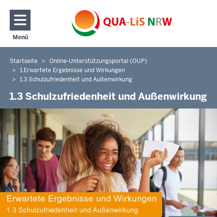
Direkt zum Inhalt
Menü
Navigation aktivieren/deaktivieren: Hauptmenü
Startseite
Online-Unterstützungsportal (OUP)
Sie
1.Erwartete Ergebnisse und Wirkungen
befinden
1.3 Schulzufriedenheit und Außenwirkung
sich
1.3 Schulzufriedenheit und Außenwirkung
hier