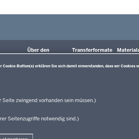
Über den
Transferformate
Material
ngsportal
Referenzrahmen
Schulqualität
 Cookie-Button(s) erklären Sie sich damit einverstanden, dass wir Cookies v
gebnisse und
NRW
Lernen
r Seite zwingend vorhanden sein müssen.)
isierung
rer Seitenzugriffe notwendig sind.)
ngungen und
gaben