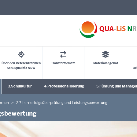
Direkt zum Inhalt
Über den Referenzrahmen
Transferformate
Materialangebot
Schulqualität NRW
Or
3.Schulkultur
4.Professionalisierung
5.Führung und Manag
Untermenü öffnen
Untermenü öffnen
Untermenü öffnen
ernen
2.7 Lernerfolgsüberprüfung und Leistungsbewertung
ngsbewertung