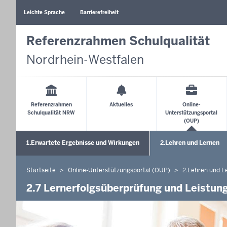
Barrierearme
Sprachen
Leichte Sprache
Barrierefreiheit
Referenzrahmen Schulqualität
Nordrhein-Westfalen
Main
Menu
Referenzrahmen
Aktuelles
Online-
Schulqualität NRW
Unterstützungsportal
(OUP)
Sekundärmenü
1.Erwartete Ergebnisse und Wirkungen
2.Lehren und Lernen
Untermenü öffnen
Startseite
Online-Unterstützungsportal (OUP)
2.Lehren und L
Sie
befinden
2.7 Lernerfolgsüberprüfung und Leistu
sich
hier