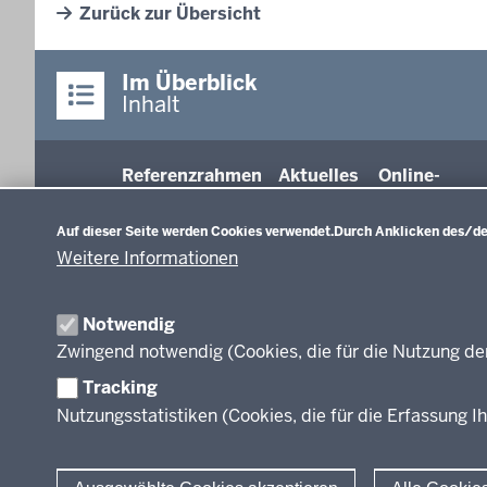
Zurück zur Übersicht
Im Überblick
Inhalt
Referenzrahmen
Aktuelles
Online-
Datenschutzeinstellungen
Schulqualität
Unterstützu
NRW
(OUP)
Auf dieser Seite werden Cookies verwendet.
Durch Anklicken des/der
1.Erwartete Er
Weitere Informationen
Wirkungen
2.Lehren und 
Notwendig
3.Schulkultur
Zwingend notwendig (Cookies, die für die Nutzung de
4.Professional
5.Führung und
Tracking
Management
Nutzungsstatistiken (Cookies, die für die Erfassung Ih
6.Rahmenbedi
verbindliche Vor