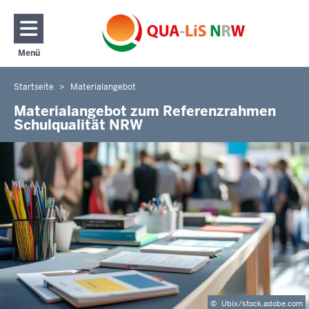
Direkt zum Inhalt
Menü
Navigation aktivieren/deaktivieren: Hauptmenü
Startseite
Materialangebot
Sie
befinden
Materialangebot zum Referenzrahmen
Schulqualität NRW
sich
hier
©
Ubix/stock.adobe.com