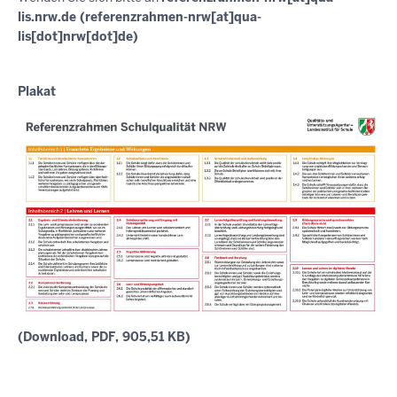
lis.nrw.de
(referenzrahmen-nrw[at]qua-
lis[dot]nrw[dot]de)
Plakat
(Download, PDF, 905,51 KB)