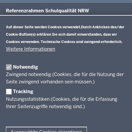
Referenzrahmen Schulqualität NRW
Datenschutzeinstellungen
Aktuelles
Auf dieser Seite werden Cookies verwendet.
Durch Anklicken des/der
Cookie-Button(s) erklären Sie sich damit einverstanden, dass wir
Cookies verwenden. Technische Cookies sind zwingend erforderlich.
Online-Unterstützungsportal (OUP)
Weitere Informationen
1.Erwartete Ergebnisse und Wirkungen
Über den Referenzrahmen Schulqualität NRW
2.Lehren und Lernen
Notwendig
3.Schulkultur
Zwingend notwendig (Cookies, die für die Nutzung der
Transferformate
4.Professionalisierung
Seite zwingend vorhanden sein müssen.)
5.Führung und Management
Tracking
Materialangebot
6.Rahmenbedingungen und verbindliche Vorgaben
Nutzungsstatistiken (Cookies, die für die Erfassung
Ihrer Seitenzugriffe notwendig sind.)
Netzwerk Orientierungsrahmen (NeO)
Kontakt / Über uns